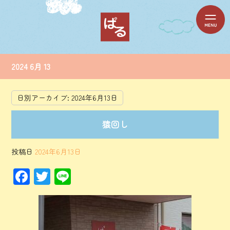
2024 6月 13
日別アーカイブ:
2024年6月13日
猿回し
投稿日
2024年6月13日
F
T
Li
ac
wi
ne
e
tt
b
er