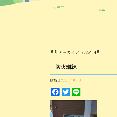
月別アーカイブ:
2025年4月
防火訓練
投稿日
2025年4月4日
F
T
Li
ac
wi
ne
e
tt