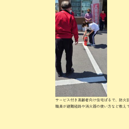
b
er
o
ok
サービス付き高齢者向け住宅ぱるで、防火
職員が避難経路や消火器の使い方など教え