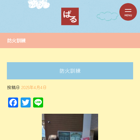
防火訓練
防火訓練
投稿日
2025年4月4日
F
T
Li
ac
wi
ne
e
tt
b
er