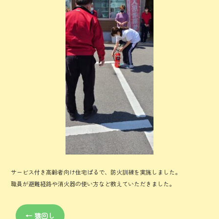
o
ok
サービス付き高齢者向け住宅ぱるで、防火訓練を実施しました。
職員が避難経路や消火器の使い方など教えていただきました。
←
猿回し